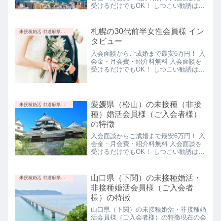
西〜関東の女性にチャンスです♪沖縄県
談を申し込む三重県の未接種婚活・非接
受けるだけでもOK！ しつこい勧誘はあ
40代前半女性の入会面談を実施しまし
種婚活会員様（ご入会者様）の最新情
りません今すぐ入会面談を申し込む鹿児
た【2025年10月14日】とても素敵な女
報！【2026年7月13日更新】三重の30代
島県の未接種（非接種）婚活会員様（ご
性です。日本全国の男性にチャンスです
女性と金沢（石川県）の30代男性のオ
入会者様）の特徴女性は若くてかわいい
札幌の30代前半女性会員様 イン
未接種婚活 都道府県別の特徴
♪沖縄にお住いの30代男性と福岡にお住
ンライン婚活（仮マッチング）が成立し
鹿児島県の女性会員様の年齢層は若く、
タビュー
いの30代女性が仮マッチングしました
ました【2026年7月13日】おめでとうご
穏やかでかわいいです。穏やかな女性は
おめでとうございます＾＾お二人にとっ
ざいます。良いご縁になりますように♪
リラックスした雰囲気を作ってくれるの
入会面談からご成婚まで最安6万円！ 入
て良い...
関連ページ：金沢（石川県）の未接種婚
で、とっても嬉しいですね♪男性は穏や
会金・月会費・紹介料無料 入会面談を
活・非接種婚活会員様（ご入会者様）の
かで優しい男性会員様は穏やかで優しい
受けるだけでもOK！ しつこい勧誘はあ
特徴三重の30代前半女性と千葉の30代
方です。女性からすると最高なのではな
りません今すぐ入会面談を申し込む未接
男性の本マッチングが成立しました
いでしょうか♪鹿児島県の未接種（非接
種・非接種者限定の婚活・結婚相談所
【2026年7月8日】おめでとうございま
種）婚活会員様（ご入会者様）の最新情
オンライン（online）に入会したきっか
す良いご縁になりますように♪関連ペー
報！【2026年3月27日 更新】鹿児島の
けを教えて下さい普段生活している中
愛媛県（松山）の未接種（非接
ジ：千葉（西船橋）の未接種婚活・非接
未接種婚活 都道府県別の特徴
20代女性と京都の30代男性のオンライ
で、周りに未接種の方もほとんどいませ
種婚活会員様（ご入会者様）の特徴三重
種）婚活会員様（ご入会者様）
ン婚活（仮マッチング）を実施しました
んし、打ってるか打ってないか聞くこと
県30...
の特徴
【2026年3月27日】良いご縁になります
もなかなかできないなって思って、困っ
ように♪関連ページ：京都の未接種婚
たなと思って、入会を決意しました。関
入会面談からご成婚まで最安6万円！ 入
活・非接種婚活会員様（ご入会者様）の
連ページ：札幌（北海道）の未接種婚活
会金・月会費・紹介料無料 入会面談を
特徴鹿児島の20代女性と名古屋（愛
会員様（ご入会者様）の特徴入会前に不
受けるだけでもOK！ しつこい勧誘はあ
知）の20代男性が真剣交際に進みまし
安はありましたか？私の周りに未接種の
りません今すぐ入会面談を申し込む愛媛
た【2025年12月23日】おめでとうござ
方がほとんどいないので、本当に男性を
県（松山）の未接種（非接種）婚活会員
います。このまま順調に交際を重ねて、
紹介してくれるのかな？という不安があ
様（ご入会者様）の最新情報！他の都道
山口県（下関）の未接種婚活・
未接種婚活 都道府県別の特徴
ご成婚なさるといいなと思っています♪
りました。入会してみた感想はいかがで
府県には素敵な会員様が在籍しています
非接種婚活会員様（ご入会者
関連ページ：名古屋（愛知県）の未接種
しょうか？入会してみて、北海道の方も
が、まだ愛媛県（松山）には未接種・非
婚活・非接種婚活会員様（ご入会者様）
本州の方もご紹介いただいたので、入っ
様）の特徴
接種婚活会員様がおりません。あなたに
の特徴鹿...
て良かったなと思っています。関連ペー
ご入会いただくことで、同県・近県にお
山口県（下関）の未接種婚活・非接種婚
ジ：30代・50代で入会面談料1,000円オ
住いの異性も刺激を受けてご入会になり
活会員様（ご入会者様）の特徴現在の会
フキャンペーンを実施する理由関連ペー