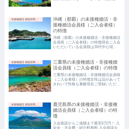
最安6万円！ 入会金・月会費・紹介料無
りません今すぐ入会面談を申し込む徳島
料 入会面談を受けるだけでもOK！ し
県の未接種婚活・非接種婚活会員様（ご
つこい勧誘はありません今すぐ入会面談
入会者様）の特徴人間的にとても素敵現
を申し込む栃木県（宇都宮・小山）の未
在、ご入会いただいているのは、50代
沖縄（那覇）の未接種婚活・非
未接種婚活 都道府県別の特徴
接種婚活会員様（ご入会者様）の最新情
前半の女性ですが、性格がとても前向き
接種婚活会員様（ご入会者様）
報！【2025年2月25日 更新】栃木の30
で素敵な方です。徳島県の未接種婚活・
の特徴
代女性と茨城の30代男性の仮マッチン
非接種婚活会員様（ご入会者様）の最新
グのオンライン婚活が成立しました
情報！【2026年3月22日更新】徳島県の
沖縄（那覇）の未接種婚活・非接種婚活
【2025年2月25日】おめでとうございま
50代女性と新潟県の50代男性の仮交際
会員様（ご入会者様）の特徴現在ご入会
す。良いご縁になりますように♪関連ペ
（本マッチング）が成立しました
いただいている会員様は30代中心現在
ージ：茨城県（水戸・つくば・守谷・取
【2026年3月22日】おめでとうございま
登録いただいているご登録者様は30代
手・土浦）の未接種婚活会員様（ご入会
す。このまま順調に交際が進み、ご成婚
半ばから30代後半が中心で、あとは40
者様）の特徴栃木の30代女性と東京の
になりますように♪関連ページ：新潟県
代となります。そのため、30代前半以
三重県の未接種婚活・非接種婚
未接種婚活 都道府県別の特徴
30代男性のオンライン婚活を実施しま
の未接種婚活・非接種婚活会員様（ご入
下の方は特にチャンスがあります。男女
活会員様（ご入会者様）の特徴
した【2024年12月23日】良いご縁にな
会者様）の特徴徳島県の50代女性と新
共に穏やかでのんびりしていて性格が良
りますように♪関連ページ：東京（...
潟県の50代男性のオンライン婚活（仮
い沖縄という風土もあって、みなさんと
三重県の未接種婚活・非接種婚活会員様
マッチング）を実施しました【2026年3
ても穏やかでのんびりしている印象で
（ご入会者様）の特徴女性は品があって
月21日】おめでとうございます。良い
す。 入会面談からご成婚まで最安6万
きれいで性格も素敵現在ご登録いただい
ご縁になりますように♪関連ページ：新
円！ 入会金・月会費・紹介料無料 入会
ている会員様は30代前半の女性が中心
潟県の未接種婚活・非接種婚活会員様
面談を受けるだけでもOK！ しつこい勧
になりますが、品があってきれいで性格
（ご入会者様）の特徴徳島県 50代女性
誘はありません今すぐ入会面談を申し込
も素敵です。男性のみなさんにとって最
のオンライン婚活の練習を実施しました
む沖縄（那覇）の未接種婚活・非接種婚
高の状況ではないでしょうか。男性は穏
鹿児島県の未接種婚活・非接種
【2026年3月14日】オンライン婚活後の
未接種婚活 都道府県別の特徴
活会員様（ご入会者様）の最新情報！
やかで誠実結婚するには穏やかで誠実な
本マッチング率がアップしますので、会
婚活会員様（ご入会者様）の特
【2026年2月13日 更新】沖縄県 30代前
男性が一番ですね♪ 入会面談からご成婚
員様は...
徴
半男性の入会面談を実施しました
まで最安6万円！ 入会金・月会費・紹介
【2026年2月13日】優しくて一生懸命な
料無料 入会面談を受けるだけでもOK！
入会面談からご成婚まで最安6万円！ 入
男性です。沖縄・九州・中国・四国・関
しつこい勧誘はありません今すぐ入会面
会金・月会費・紹介料無料 入会面談を