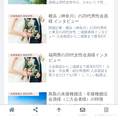
ます。是非、お気軽に入会面談を受けて
員様は30代女性中心、かわいくて性格
ジ：女性29歳〜35歳・男性30歳〜38歳
いただければと思います。入会面談当結
が良い山口県（下関）の女性会員様は
の方、入会面談料 1,000円オフキャンペ
婚相談所に「興味がある」「話を聞いて
30代が在籍しています。とってもかわ
ーン入会してみて、未接種婚活の難しい
みたい」という方は、下記「入会面談お
いくて性格が良いです。 入会面談から
横浜（神奈川）の20代男性会員
なと感じた点はありますか？仮マッチン
未接種婚活 都道府県別の特徴
申し込みフォーム」の送信をお願いしま
ご成婚まで最安6万円！ 入会金・月会
グのオンラインミーティングで、いい
様 インタビュー
す。「入会面談お申し込みフォームを送
費・紹介料無料 入会面談を受けるだけ
な...
信した＝ご入会」ではないのでご安心く
でもOK！ しつこい勧誘はありません今
関連記事：横浜（神奈川）の20代男性
ださい。まずはお気軽に入会面談 お申
すぐ入会面談を申し込むご成婚おめでと
と東京の20代女性 ご成婚者様インタビ
し込みフォームの送信をお願い致しま
うございます【2025年1月4日】山口県
ュー 入会面談からご成婚まで最安6万
す。入会面談 お申し込みフォームうま
の30代女性と秋田県の30代男性の「ご
円！ 入会金・月会費・紹介料無料 入会
く送信できない方はこちらをご覧くださ
成婚者様インタビュー」を掲載しました
面談を受けるだけでもOK！ しつこい勧
い。お申し込みフォーム送信後について
【2025年1月4日】詳しくは、山口県の
誘はありません今すぐ入会面談を申し込
入会面談お申し込みフォームを送信して
30代女性・秋田県の30代男性 ご成婚者
む未接種・非接種者限定の婚活・結婚相
福岡県の20代女性会員様インタ
未接種婚活 都道府県別の特徴
いただいた方に、入会面談について案内
様インタビューをご覧ください。山口県
談所 オンライン（online）に入会したき
ビュー
させていただきます。ご記載後、「送信
の30代女性と秋田県の30代男性がご成
っかけを教えて下さい今まで婚活をして
ボタン」を押していただきますと、メー
婚になりました【2024年11月22日】女
こなかったのですが、ここ最近結婚願望
入会面談からご成婚まで最安6万円！ 入
ルアドレス宛に自動返信メー...
性はかわいらしくて愛嬌があって丁寧な
がわいてきました。未接種となるとなか
会金・月会費・紹介料無料 入会面談を
方、男性はいつもニコニコお話しして下
なか自分では婚活しにくいなって思っ
受けるだけでもOK！ しつこい勧誘はあ
さるおおらかな男性です。本当におめで
て、こちらの結婚相談所に入りました。
りません今すぐ入会面談を申し込む未接
とうございます。関連ページ：秋田県の
関連ページ：横浜（神奈川）の未接種婚
種・非接種者限定の婚活・結婚相談所
未接種婚活会員様（ご入会者様）の特徴
活会員様（ご入会者様）の特徴入会前に
オンライン（online）に入会したきっか
山口県（下関）の未接種婚活・非接種婚
不安はありましたか？今まで女性とのお
けを教えて下さい周りに未接種の男性が
鳥取の未接種婚活・非接種婚活
未接種婚活 都道府県別の特徴
活会員様（ご入会者様）の最新情報！
付き合いの中で、否定されるというか、
全然いないので、こちらでお世話になる
会員様（ご入会者様）の特徴
【2025年9月29日 更新】山口県 30代前
厳しいことを言われることもけっこうあ
ことにしました。普段の生活ですと、ど
半女性の入会書類が揃いました、すぐ...
ったので、こちらの結婚相談所の女性は
なたが接種していて、どなたが接種して
入会面談からご成婚まで最安6万円！ 入
どうなのかな？っていう不安がありまし
いないのかも分かりませんので、未接
会金・月会費・紹介料無料 入会面談を
た。でもこればっかりは入ってみないと
種・非接種者限定のところが良いなと思
受けるだけでもOK！ しつこい勧誘はあ
ホーム
シェア
上へ
入会面談
よく読まれているページ
分からないですよね。思い切って入会し
い、決めました。関連ページ：福岡（博