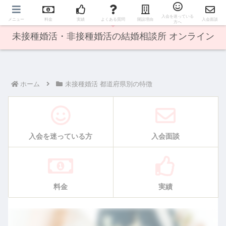
オンライン婚活で日本全国の方に出会えます♪
入会を迷っている
メニュー
料金
実績
よくある質問
開設理由
入会面談
方へ
未接種婚活・非接種婚活の結婚相談所 オンライン
ホーム
未接種婚活 都道府県別の特徴
入会を迷っている方
入会面談
料金
実績