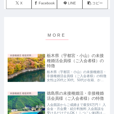
X
Facebook
LINE
コピー
栃木県（宇都宮・小山）の未接
未接種婚活 都道府県別の特徴
種婚活会員様（ご入会者様）の
特徴
栃木県（宇都宮・小山）の未接種婚活・
非接種婚活会員様（ご入会者様）の特徴
女性は20代と30代、50代が在籍、かわ
いくて性格が良い栃木県（宇都宮・小
山）の女性会員様は20代と30代、50代
が在籍しています。とってもかわいくて
徳島県の未接種婚活・非接種婚
未接種婚活 都道府県別の特徴
性格が良いです。男性は30代・40代中
活会員様（ご入会者様）の特徴
心、穏やかで優しい男性会員様の年齢層
は30代・40代中心です。穏やかで優し
入会面談からご成婚まで最安6万円！ 入
いです。女性からすると最高なのではな
会金・月会費・紹介料無料 入会面談を
いでしょうか♪ 入会面談からご成婚まで
受けるだけでもOK！ しつこい勧誘はあ