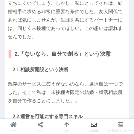
立ちにくいでしょう。しかし、私にとってそれは、結
婚相手に求める非常に重要な条件でした。友人関係で
あれば気にしませんが、生涯を共にするパートナーに
は、同じく未接種であってほしい。この想いは譲れま
せんでした。
2.「ないなら、自分で創る」という決意
2.1.相談所開設という決断
既存のサービスに答えがないのなら、選択肢は一つで
した。そこで私は「未接種者限定の結婚・婚活相談所
を自分で作ることにしました。」
2.2.運営を可能にする専門スキル
「そんなことが可能なのか？」と疑問に思われるかも
ホーム
シェア
上へ
入会面談
よく読まれているページ