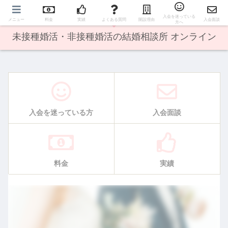
オンライン婚活で日本全国の方に出会えます♪
入会を迷っている
メニュー
料金
実績
よくある質問
開設理由
入会面談
方へ
未接種婚活・非接種婚活の結婚相談所 オンライン
入会を迷っている方
入会面談
料金
実績