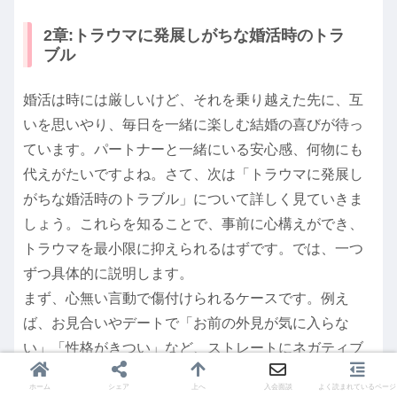
2章:トラウマに発展しがちな婚活時のトラ
ブル
婚活は時には厳しいけど、それを乗り越えた先に、互
いを思いやり、毎日を一緒に楽しむ結婚の喜びが待っ
ています。パートナーと一緒にいる安心感、何物にも
代えがたいですよね。さて、次は「トラウマに発展し
がちな婚活時のトラブル」について詳しく見ていきま
しょう。これらを知ることで、事前に心構えができ、
トラウマを最小限に抑えられるはずです。では、一つ
ずつ具体的に説明します。
まず、心無い言動で傷付けられるケースです。例え
ば、お見合いやデートで「お前の外見が気に入らな
い」「性格がきつい」など、ストレートにネガティブ
な言葉を投げかけられることがあります。これは本当
ホーム
シェア
上へ
入会面談
よく読まれているページ