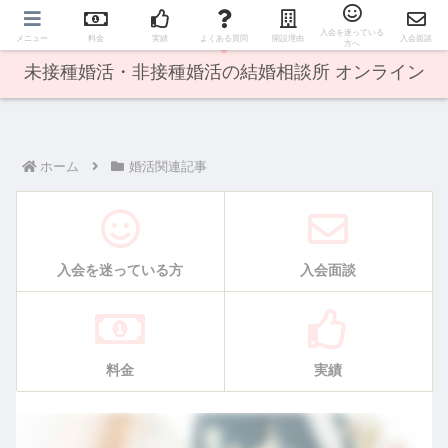
オンライン婚活で日本全国の方に出会えます♪
入会を迷っている
メニュー
料金
実績
よくある質問
開設理由
入会面談
方へ
未接種婚活・非接種婚活の結婚相談所 オンライン
ホーム
婚活関連記事
入会を迷っている方
入会面談
料金
実績