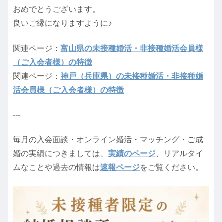
おめでとうございます。
良いご縁になりますように♪
関連ページ：
富山県の未接種婚活・非接種婚活会員様
（ご入会者様）の特徴
関連ページ：
神戸（兵庫県）の未接種婚活・非接種婚
活会員様（ご入会者様）の特徴
---
毎月の入会面談・オンライン婚活・マッチング・ご成
婚の実績につきましては、
実績のページ
、リアルタイ
ムなことや過去の情報は
速報ページ
をご覧ください。