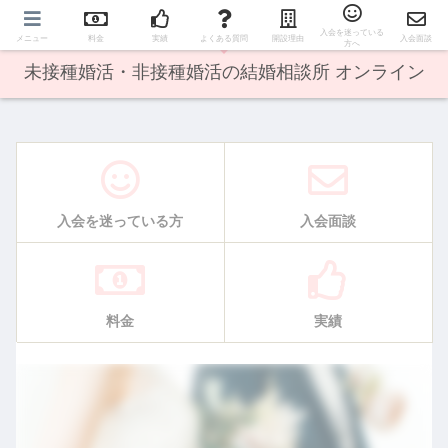
オンライン婚活で日本全国の方に出会えます♪
入会を迷っている
メニュー
料金
実績
よくある質問
開設理由
入会面談
方へ
未接種婚活・非接種婚活の結婚相談所 オンライン
入会を迷っている方
入会面談
料金
実績