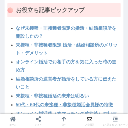
お役立ち記事ピックアップ
なぜ未接種・非接種者限定の婚活・結婚相談所を
開設したの？
未接種・非接種者限定 婚活・結婚相談所のメリッ
ト・デメリット
オンライン婚活でお相手の方を気に入った時の進
め方
結婚相談所の運営者が婚活をしている方に伝えた
いこと
未接種・非接種婚活の未来は明るい
50代・60代の未接種・非接種婚活会員様の特徴
オンライン婚活後（本マッチング成立後）の初デ
ートを成功させるためには「楽しむこと」が大切
ホーム
シェア
上へ
入会面談
よく読まれているページ