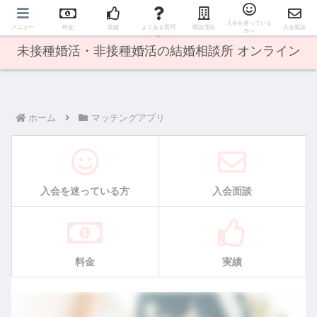
オンライン婚活で日本全国の方に出会えます♪
入会を迷っている
メニュー
料金
実績
よくある質問
開設理由
入会面談
方へ
未接種婚活・非接種婚活の結婚相談所 オンライン
ホーム
マッチングアプリ
入会を迷っている方
入会面談
料金
実績