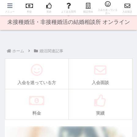
オンライン婚活で日本全国の方に出会えます♪
入会を迷っている
メニュー
料金
実績
よくある質問
開設理由
入会面談
方へ
未接種婚活・非接種婚活の結婚相談所 オンライン
ホーム
婚活関連記事
入会を迷っている方
入会面談
料金
実績