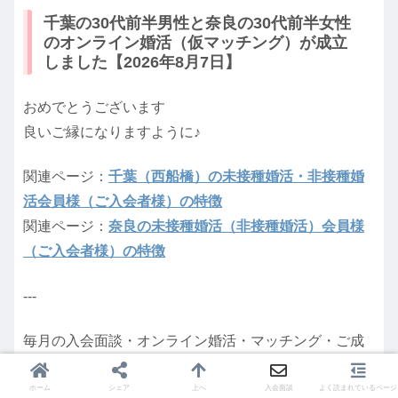
千葉の30代前半男性と奈良の30代前半女性
のオンライン婚活（仮マッチング）が成立
しました【2026年8月7日】
おめでとうございます
良いご縁になりますように♪
関連ページ：
千葉（西船橋）の未接種婚活・非接種婚
活会員様（ご入会者様）の特徴
関連ページ：
奈良の未接種婚活（非接種婚活）会員様
（ご入会者様）の特徴
---
毎月の入会面談・オンライン婚活・マッチング・ご成
婚の実績につきましては、
実績のページ
、リアルタイ
ムなことや過去の情報は
速報ページ
をご覧ください。
ホーム
シェア
上へ
入会面談
よく読まれているページ